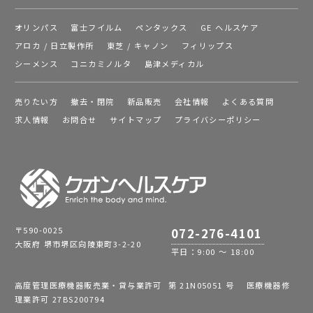
オリンパス
富士フイルム
ペンタックス
GE ヘルスケア
アロカ / 日立製作所
東芝 / キャノン
フィリップス
シーメンス
コニカミノルタ
島津メディカル
売りたい方
撤去・閉院
新品販売
会社情報
よくある質問
求人情報
お問合せ
サイトマップ
プライバシーポリシー
〒590-0025
072-276-4101
大阪府 堺市堺区向陵東町3-2-20
平日：9:00 ～ 18:00
高度管理医療機器販売業・貸与業許可 第 21N05051 号 医療機器修
理業許可 27BS200794