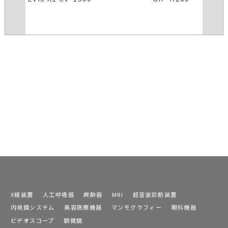
X線装置
人工呼吸器
麻酔器
MRI
超音波診断装置
内視鏡システム
美容医療機器
マンモグラフィー
眼科機器
ビデオスコープ
顕微鏡