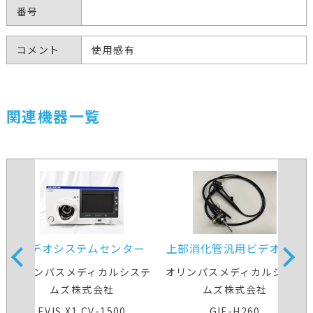
番号
コメント
使用感有
関連機器一覧
ビデオシステムセンター
上部消化管汎用ビデオスコ
ープ
オリンパスメディカルシステ
オリンパスメディカルシステ
ムズ株式会社
ムズ株式会社
EVIS X1 CV-1500
GIF-H260