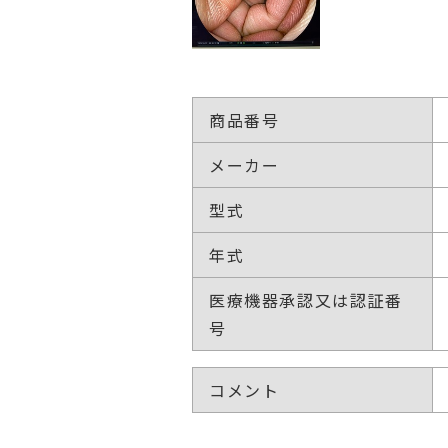
商品番号
メーカー
型式
年式
医療機器承認又は認証番
号
コメント