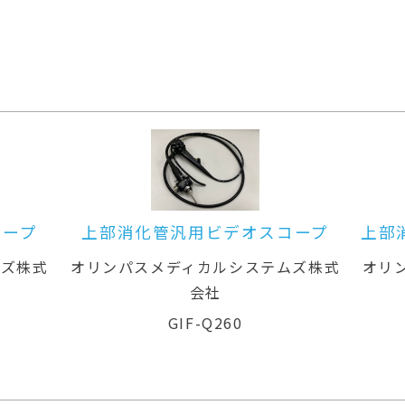
コープ
上部消化管汎用ビデオスコープ(径
上
鼻対応)
ムズ株式
オリンパスメディカルシステムズ株式
オ
会社
GIF-XP260N