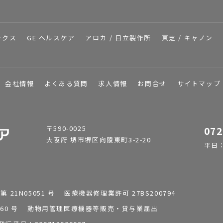
ックス
GE ヘルスケア
アロカ / 日立製作所
東芝 / キャノン
会社情報
よくある質問
求人情報
お問合せ
サイトマップ
〒590-0025
072
大阪府 堺市堺区向陵東町3-2-20
平日：9
1N05051 号 医療機器修理業許可 27BS200794
0196260 号 動物用管理医療機器等販売・貸与業届出