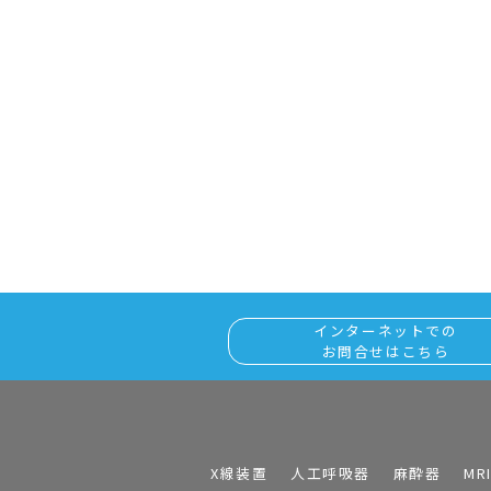
インターネットでの
お問合せはこちら
X線装置
人工呼吸器
麻酔器
MR