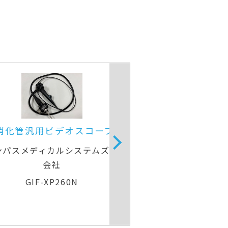
部消化管汎用ビデオスコープ
上部消化管汎用
リンパスメディカルシステムズ株式
オリンパスメディカ
会社
会
GIF-H260
GIF-H