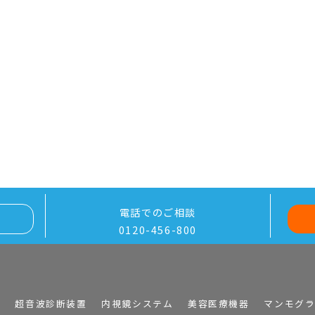
電話でのご相談
0120-456-800
I
超音波診断装置
内視鏡システム
美容医療機器
マンモグ