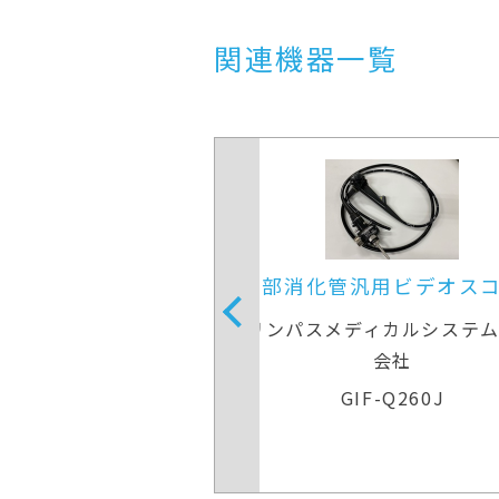
関連機器一覧
管汎用ビデオスコープ
上部消化管汎用ビデオス
メディカルシステムズ株式
オリンパスメディカルシステ
会社
会社
GIF-Q260J
GIF-Q260