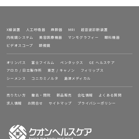
X線装置
人工呼吸器
麻酔器
MRI
超音波診断装置
内視鏡システム
美容医療機器
マンモグラフィー
眼科機器
ビデオスコープ
顕微鏡
オリンパス
富士フイルム
ペンタックス
GE ヘルスケア
アロカ / 日立製作所
東芝 / キャノン
フィリップス
シーメンス
コニカミノルタ
島津メディカル
売りたい方
撤去・閉院
新品販売
会社情報
よくある質問
求人情報
お問合せ
サイトマップ
プライバシーポリシー