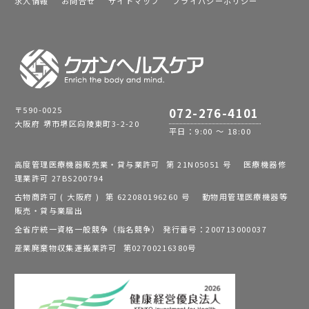
求人情報
お問合せ
サイトマップ
プライバシーポリシー
〒590-0025
072-276-4101
大阪府 堺市堺区向陵東町3-2-20
平日：9:00 ～ 18:00
高度管理医療機器販売業・貸与業許可 第 21N05051 号 医療機器修
理業許可 27BS200794
古物商許可 ( 大阪府 ) 第 622080196260 号 動物用管理医療機器等
販売・貸与業届出
全省庁統一資格一般競争（指名競争） 発行番号：200713000037
産業廃棄物収集運搬業許可 第02700216380号