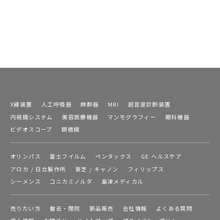
X線装置
人工呼吸器
麻酔器
MRI
超音波診断装置
内視鏡システム
美容医療機器
マンモグラフィー
眼科機器
ビデオスコープ
顕微鏡
オリンパス
富士フイルム
ペンタックス
GE ヘルスケア
アロカ / 日立製作所
東芝 / キャノン
フィリップス
シーメンス
コニカミノルタ
島津メディカル
売りたい方
撤去・閉院
新品販売
会社情報
よくある質問