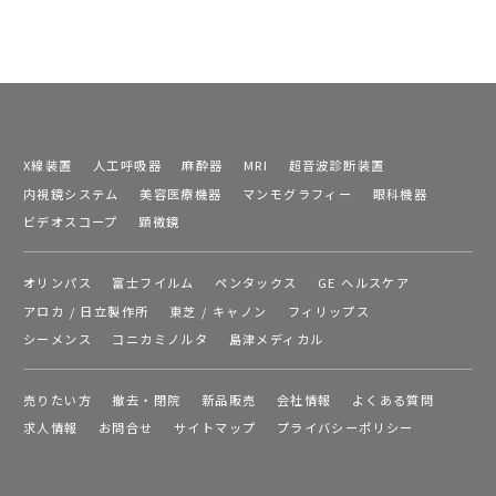
X線装置
人工呼吸器
麻酔器
MRI
超音波診断装置
内視鏡システム
美容医療機器
マンモグラフィー
眼科機器
ビデオスコープ
顕微鏡
オリンパス
富士フイルム
ペンタックス
GE ヘルスケア
アロカ / 日立製作所
東芝 / キャノン
フィリップス
シーメンス
コニカミノルタ
島津メディカル
売りたい方
撤去・閉院
新品販売
会社情報
よくある質問
求人情報
お問合せ
サイトマップ
プライバシーポリシー