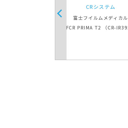
Rシステム
イルムメディカル
CRシステム
A T2 （CR-IR392）
富士フイルムメディカ
FCR XL-2