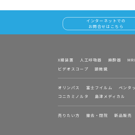
インターネットでの
お問合せはこちら
X線装置
人工呼吸器
麻酔器
MR
ビデオスコープ
顕微鏡
オリンパス
富士フイルム
ペンタ
コニカミノルタ
島津メディカル
売りたい方
撤去・閉院
新品販売