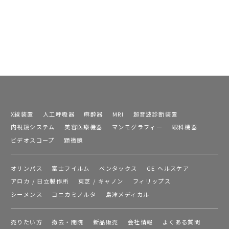
X線装置
人工呼吸器
麻酔器
MRI
超音波診断装置
内視鏡システム
美容医療機器
マンモグラフィー
眼科機器
ビデオスコープ
顕微鏡
オリンパス
富士フイルム
ペンタックス
GE ヘルスケア
アロカ / 日立製作所
東芝 / キャノン
フィリップス
シーメンス
コニカミノルタ
島津メディカル
売りたい方
撤去・閉院
新品販売
会社情報
よくある質問