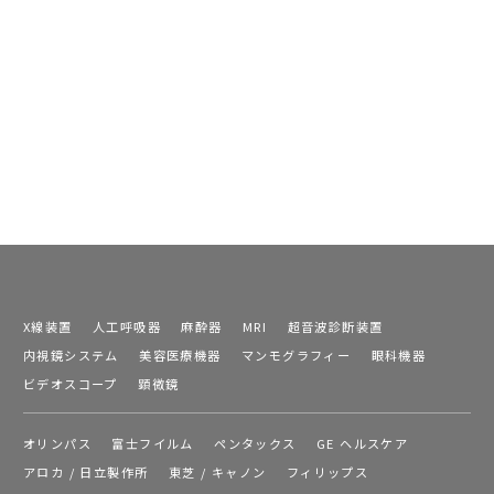
X線装置
人工呼吸器
麻酔器
MRI
超音波診断装置
内視鏡システム
美容医療機器
マンモグラフィー
眼科機器
ビデオスコープ
顕微鏡
オリンパス
富士フイルム
ペンタックス
GE ヘルスケア
アロカ / 日立製作所
東芝 / キャノン
フィリップス