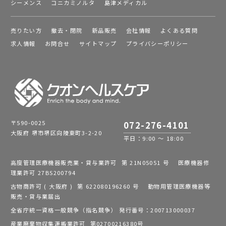
シーメンス
コニカミノルタ
島津メディカル
売りたい方
撤去・閉院
新品販売
会社情報
よくある質問
求人情報
お問合せ
サイトマップ
プライバシーポリシー
〒590-0025
072-276-4101
大阪府 堺市堺区向陵東町3-2-20
平日：9:00 ～ 18:00
高度管理医療機器販売業・貸与業許可 第 21N05051 号 医療機器修
理業許可 27BS200794
古物商許可 ( 大阪府 ) 第 622080196260 号 動物用管理医療機器等
販売・貸与業届出
全省庁統一資格一般競争（指名競争） 発行番号：200713000037
産業廃棄物収集運搬業許可 第02700216380号