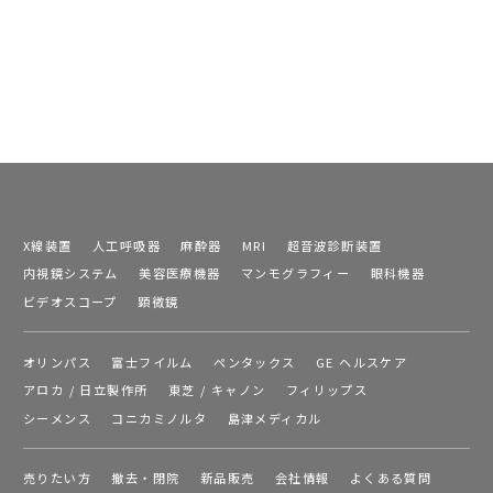
X線装置
人工呼吸器
麻酔器
MRI
超音波診断装置
内視鏡システム
美容医療機器
マンモグラフィー
眼科機器
ビデオスコープ
顕微鏡
オリンパス
富士フイルム
ペンタックス
GE ヘルスケア
アロカ / 日立製作所
東芝 / キャノン
フィリップス
シーメンス
コニカミノルタ
島津メディカル
売りたい方
撤去・閉院
新品販売
会社情報
よくある質問