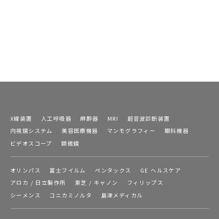
X線装置
人工呼吸器
麻酔器
MRI
超音波診断装置
内視鏡システム
美容医療機器
マンモグラフィー
眼科機器
ビデオスコープ
顕微鏡
オリンパス
富士フイルム
ペンタックス
GE ヘルスケア
アロカ / 日立製作所
東芝 / キャノン
フィリップス
シーメンス
コニカミノルタ
島津メディカル