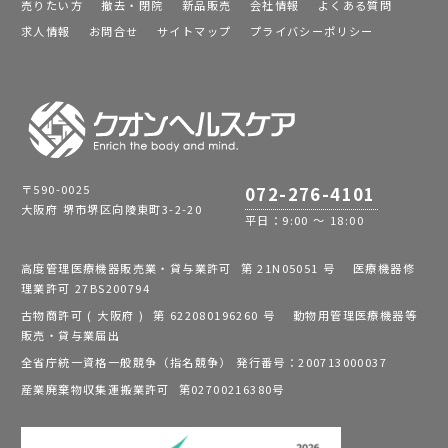
売りたい方
撤去・閉院
新品販売
会社情報
よくある質問
求人情報
お問合せ
サイトマップ
プライバシーポリシー
〒590-0025
072-276-4101
大阪府 堺市堺区向陵東町3-2-20
平日：9:00 ～ 18:00
高度管理医療機器販売業・貸与業許可 第 21N05051 号 医療機器修
理業許可 27BS200794
古物商許可 ( 大阪府 ) 第 622080196260 号 動物用管理医療機器等
販売・貸与業届出
全省庁統一資格一般競争（指名競争） 発行番号：200713000037
産業廃棄物収集運搬業許可 第02700216380号