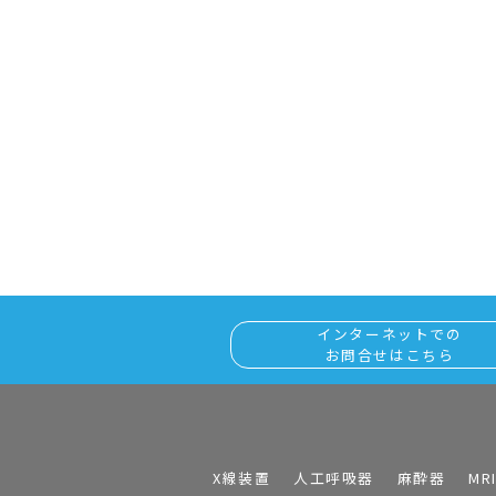
インターネットでの
お問合せはこちら
X線装置
人工呼吸器
麻酔器
MR