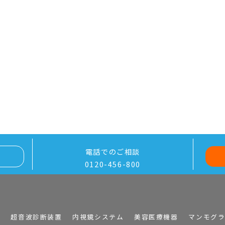
電話でのご相談
0120-456-800
I
超音波診断装置
内視鏡システム
美容医療機器
マンモグ