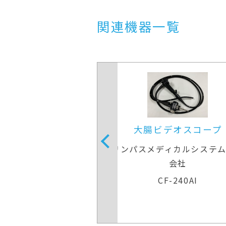
関連機器一覧
ビデオスコープ
下部消化管用拡大スコ
ディカルシステムズ株式
富士フイルムメディカ
会社
EC-L600ZP7
CF-240AI