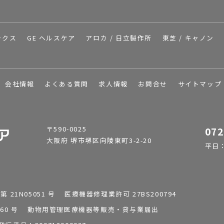
ックス
GE ヘルスケア
アロカ / 日立製作所
東芝 / キャノン
会社情報
よくある質問
求人情報
お問合せ
サイトマップ
〒590-0025
072
大阪府 堺市堺区向陵東町3-2-20
平日：9
1N05051 号 医療機器修理業許可 27BS200794
0196260 号 動物用管理医療機器等販売・貸与業届出