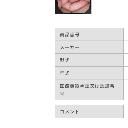
商品番号
メーカー
型式
年式
医療機器承認又は認証番
号
コメント