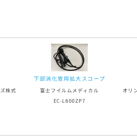
ープ
大腸ビデオスコープ
ル
オリンパスメディカルシステムズ株式
オリ
会社
PCF-PQ260L