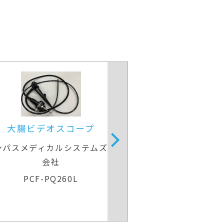
大腸ビデオスコープ
大腸ビデオ
ンパスメディカルシステムズ株式
オリンパスメディカ
会社
会
CF-H260AI
CF-H2