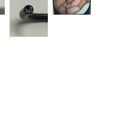
15796
富士フイルムメディカル
EG-580NW
2015
222AABZX00189000