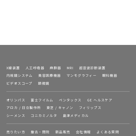
X線装置
人工呼吸器
麻酔器
MRI
超音波診断装置
内視鏡システム
美容医療機器
マンモグラフィー
眼科機器
ビデオスコープ
顕微鏡
オリンパス
富士フイルム
ペンタックス
GE ヘルスケア
アロカ / 日立製作所
東芝 / キャノン
フィリップス
シーメンス
コニカミノルタ
島津メディカル
売りたい方
撤去・閉院
新品販売
会社情報
よくある質問