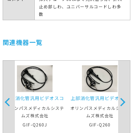
止め部しわ、ユニバーサルコードしわ多
数
関連機器一覧
上部消化管汎用ビデオスコ
上部消化管汎用ビデオスコ
ープ
ープ
オリンパスメディカルシステ
オリンパスメディカルシステ
ムズ株式会社
ムズ株式会社
GIF-Q260J
GIF-Q260