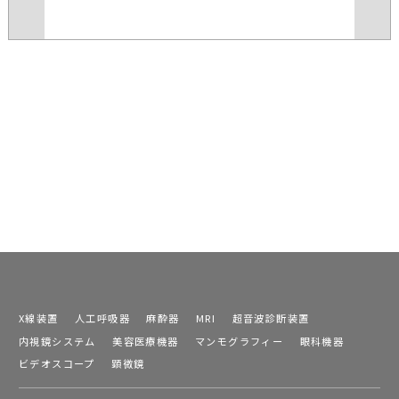
X線装置
人工呼吸器
麻酔器
MRI
超音波診断装置
内視鏡システム
美容医療機器
マンモグラフィー
眼科機器
ビデオスコープ
顕微鏡