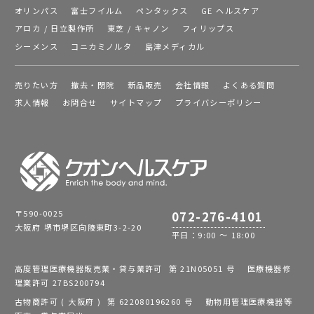
オリンパス
富士フイルム
ペンタックス
GE ヘルスケア
アロカ / 日立製作所
東芝 / キャノン
フィリップス
シーメンス
コニカミノルタ
島津メディカル
売りたい方
撤去・閉院
新品販売
会社情報
よくある質問
求人情報
お問合せ
サイトマップ
プライバシーポリシー
〒590-0025
072-276-4101
大阪府 堺市堺区向陵東町3-2-20
平日：9:00 ～ 18:00
高度管理医療機器販売業・貸与業許可 第 21N05051 号 医療機器修
理業許可 27BS200794
古物商許可 ( 大阪府 ) 第 622080196260 号 動物用管理医療機器等