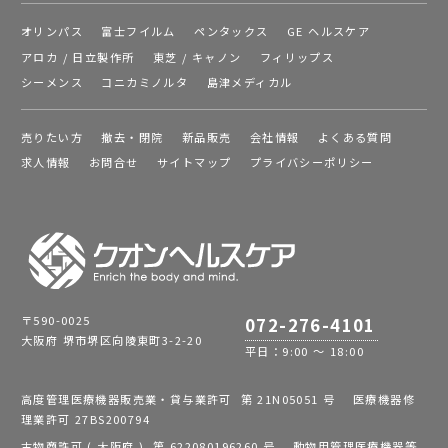
オリンパス
富士フイルム
ペンタックス
GE ヘルスケア
アロカ / 日立製作所
東芝 / キャノン
フィリップス
シーメンス
コニカミノルタ
島津メディカル
売りたい方
撤去・閉院
新品販売
会社情報
よくある質問
求人情報
お問合せ
サイトマップ
プライバシーポリシー
〒590-0025
072-276-4101
大阪府 堺市堺区向陵東町3-2-20
平日：9:00 ～ 18:00
高度管理医療機器販売業・貸与業許可 第 21N05051 号 医療機器修
理業許可 27BS200794
古物商許可 ( 大阪府 ) 第 622080196260 号 動物用管理医療機器等