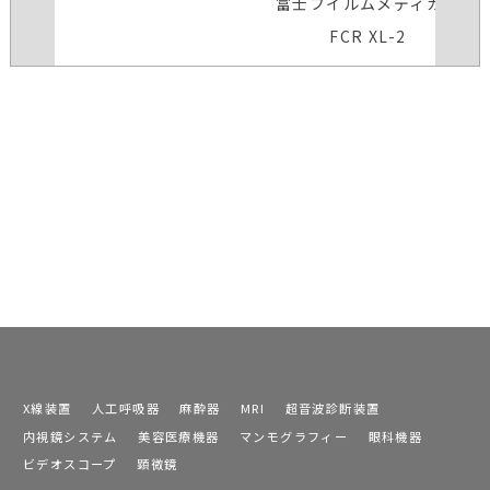
富士フイルムメディカル
FCR XL-2
X線装置
人工呼吸器
麻酔器
MRI
超音波診断装置
内視鏡システム
美容医療機器
マンモグラフィー
眼科機器
ビデオスコープ
顕微鏡