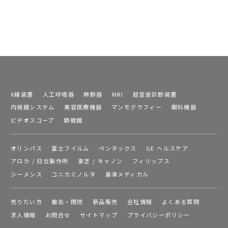
X線装置
人工呼吸器
麻酔器
MRI
超音波診断装置
内視鏡システム
美容医療機器
マンモグラフィー
眼科機器
ビデオスコープ
顕微鏡
オリンパス
富士フイルム
ペンタックス
GE ヘルスケア
アロカ / 日立製作所
東芝 / キャノン
フィリップス
シーメンス
コニカミノルタ
島津メディカル
売りたい方
撤去・閉院
新品販売
会社情報
よくある質問
求人情報
お問合せ
サイトマップ
プライバシーポリシー