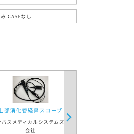
 CASEなし
部消化管汎用ビデオスコープ
上部消化管汎用ビ
ンパスメディカルシステムズ株式
オリンパスメディカ
会社
会社