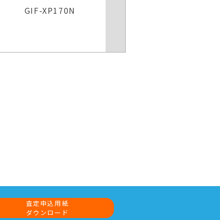
GIF-H290
GIF-H2
査定申込用紙
ダウンロード