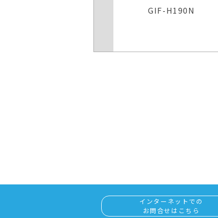
IF-H190N
GIF-XP170N
インターネットでの
お問合せはこちら