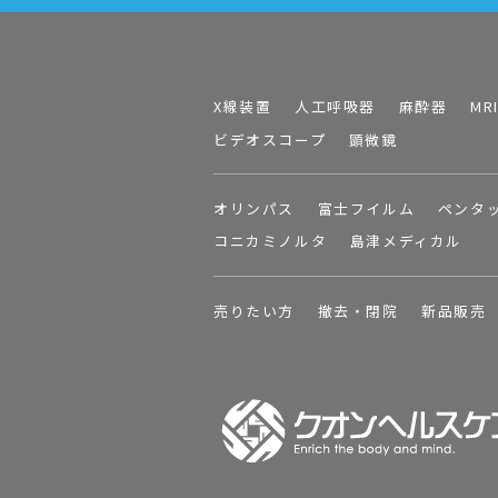
X線装置
人工呼吸器
麻酔器
MR
ビデオスコープ
顕微鏡
オリンパス
富士フイルム
ペンタ
コニカミノルタ
島津メディカル
売りたい方
撤去・閉院
新品販売