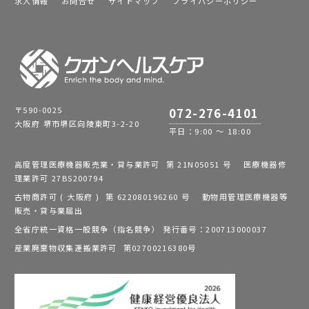
求人情報
お問合せ
サイトマップ
プライバシーポリシー
〒590-0025
072-276-4101
大阪府 堺市堺区向陵東町3-2-20
平日：9:00 ～ 18:00
高度管理医療機器販売業・貸与業許可 第 21N05051 号 医療機器修
理業許可 27BS200794
古物商許可 ( 大阪府 ) 第 622080196260 号 動物用管理医療機器等
販売・貸与業届出
全省庁統一資格一般競争（指名競争） 発行番号：200713000037
産業廃棄物収集運搬業許可 第02700216380号