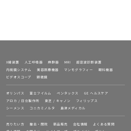
X線装置
人工呼吸器
麻酔器
MRI
超音波診断装置
内視鏡システム
美容医療機器
マンモグラフィー
眼科機器
ビデオスコープ
顕微鏡
オリンパス
富士フイルム
ペンタックス
GE ヘルスケア
アロカ / 日立製作所
東芝 / キャノン
フィリップス
シーメンス
コニカミノルタ
島津メディカル
売りたい方
撤去・閉院
新品販売
会社情報
よくある質問