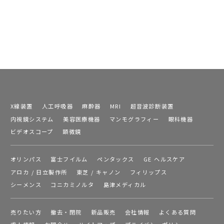
X線装置
人工呼吸器
麻酔器
MRI
超音波診断装置
内視鏡システム
美容医療機器
マンモグラフィー
眼科機器
ビデオスコープ
顕微鏡
オリンパス
富士フイルム
ペンタックス
GE ヘルスケア
アロカ / 日立製作所
東芝 / キャノン
フィリップス
シーメンス
コニカミノルタ
島津メディカル
売りたい方
撤去・閉院
新品販売
会社情報
よくある質問