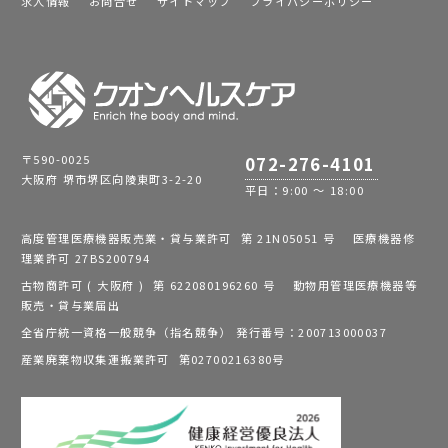
求人情報
お問合せ
サイトマップ
プライバシーポリシー
〒590-0025
072-276-4101
大阪府 堺市堺区向陵東町3-2-20
平日：9:00 ～ 18:00
高度管理医療機器販売業・貸与業許可 第 21N05051 号 医療機器修
理業許可 27BS200794
古物商許可 ( 大阪府 ) 第 622080196260 号 動物用管理医療機器等
販売・貸与業届出
全省庁統一資格一般競争（指名競争） 発行番号：200713000037
産業廃棄物収集運搬業許可 第02700216380号