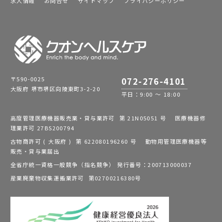
求人情報
お問合せ
サイトマップ
プライバシーポリシー
〒590-0025
072-276-4101
大阪府 堺市堺区向陵東町3-2-20
平日：9:00 ～ 18:00
高度管理医療機器販売業・貸与業許可 第 21N05051 号 医療機器修
理業許可 27BS200794
古物商許可 ( 大阪府 ) 第 622080196260 号 動物用管理医療機器等
販売・貸与業届出
全省庁統一資格一般競争（指名競争） 発行番号：200713000037
産業廃棄物収集運搬業許可 第02700216380号