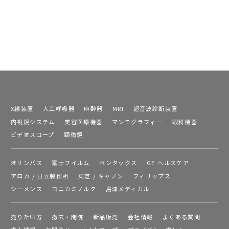
X線装置
人工呼吸器
麻酔器
MRI
超音波診断装置
内視鏡システム
美容医療機器
マンモグラフィー
眼科機器
ビデオスコープ
顕微鏡
オリンパス
富士フイルム
ペンタックス
GE ヘルスケア
アロカ / 日立製作所
東芝 / キャノン
フィリップス
シーメンス
コニカミノルタ
島津メディカル
売りたい方
撤去・閉院
新品販売
会社情報
よくある質問