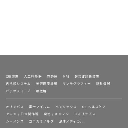
X線装置
人工呼吸器
麻酔器
MRI
超音波診断装置
内視鏡システム
美容医療機器
マンモグラフィー
眼科機器
ビデオスコープ
顕微鏡
オリンパス
富士フイルム
ペンタックス
GE ヘルスケア
アロカ / 日立製作所
東芝 / キャノン
フィリップス
シーメンス
コニカミノルタ
島津メディカル