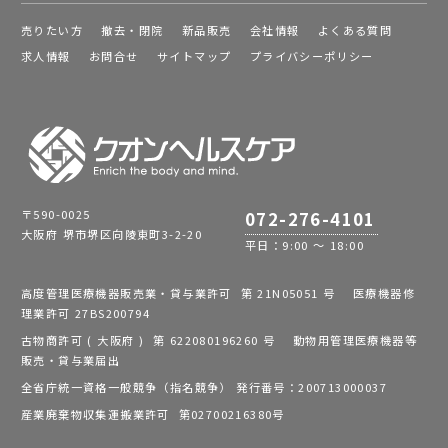
売りたい方
撤去・閉院
新品販売
会社情報
よくある質問
求人情報
お問合せ
サイトマップ
プライバシーポリシー
〒590-0025
072-276-4101
大阪府 堺市堺区向陵東町3-2-20
平日：9:00 ～ 18:00
高度管理医療機器販売業・貸与業許可 第 21N05051 号 医療機器修
理業許可 27BS200794
古物商許可 ( 大阪府 ) 第 622080196260 号 動物用管理医療機器等
販売・貸与業届出
全省庁統一資格一般競争（指名競争） 発行番号：200713000037
産業廃棄物収集運搬業許可 第02700216380号