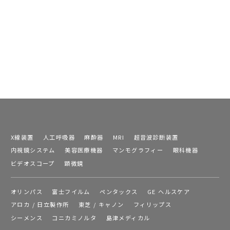
X線装置
人工呼吸器
麻酔器
MRI
超音波診断装置
内視鏡システム
美容医療機器
マンモグラフィー
眼科機器
ビデオスコープ
顕微鏡
オリンパス
富士フイルム
ペンタックス
GE ヘルスケア
アロカ / 日立製作所
東芝 / キャノン
フィリップス
シーメンス
コニカミノルタ
島津メディカル