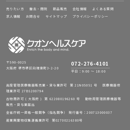
売りたい方
撤去・閉院
新品販売
会社情報
よくある質問
求人情報
お問合せ
サイトマップ
プライバシーポリシー
〒590-0025
072-276-4101
大阪府 堺市堺区向陵東町3-2-20
平日：9:00 ～ 18:00
高度管理医療機器販売業・貸与業許可 第 21N05051 号 医療機器修
理業許可 27BS200794
古物商許可 ( 大阪府 ) 第 622080196260 号 動物用管理医療機器等
販売・貸与業届出
全省庁統一資格一般競争（指名競争） 発行番号：200713000037
産業廃棄物収集運搬業許可 第02700216380号