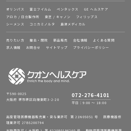
オリンパス
富士フイルム
ペンタックス
GE ヘルスケア
アロカ / 日立製作所
東芝 / キャノン
フィリップス
シーメンス
コニカミノルタ
島津メディカル
売りたい方
撤去・閉院
新品販売
会社情報
よくある質問
求人情報
お問合せ
サイトマップ
プライバシーポリシー
〒590-0025
072-276-4101
大阪府 堺市堺区向陵東町3-2-20
平日：9:00 ～ 18:00
高度管理医療機器販売業・貸与業許可 第 21N05051 号 医療機器修
理業許可 27BS200794
古物商許可 ( 大阪府 ) 第 622080196260 号 動物用管理医療機器等