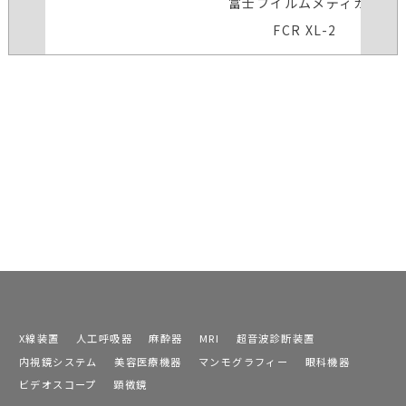
富士フイルムメディカル
FCR XL-2
X線装置
人工呼吸器
麻酔器
MRI
超音波診断装置
内視鏡システム
美容医療機器
マンモグラフィー
眼科機器
ビデオスコープ
顕微鏡