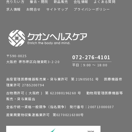
売りたい方
撤去・閉院
新品販売
会社情報
よくある質問
求人情報
お問合せ
サイトマップ
プライバシーポリシー
〒590-0025
072-276-4101
大阪府 堺市堺区向陵東町3-2-20
平日：9:00 ～ 18:00
高度管理医療機器販売業・貸与業許可 第 21N05051 号 医療機器修
理業許可 27BS200794
古物商許可 ( 大阪府 ) 第 622080196260 号 動物用管理医療機器等
販売・貸与業届出
全省庁統一資格一般競争（指名競争） 発行番号：200713000037
産業廃棄物収集運搬業許可 第02700216380号