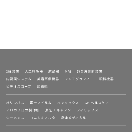
X線装置
人工呼吸器
麻酔器
MRI
超音波診断装置
内視鏡システム
美容医療機器
マンモグラフィー
眼科機器
ビデオスコープ
顕微鏡
オリンパス
富士フイルム
ペンタックス
GE ヘルスケア
アロカ / 日立製作所
東芝 / キャノン
フィリップス
シーメンス
コニカミノルタ
島津メディカル