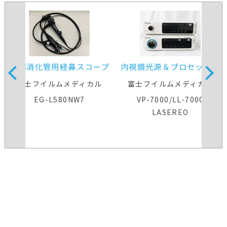
上部消化管用経鼻スコープ
内視鏡光源＆プロセッサー
装置
富士フイルムメディカル
富士フイルムメディカル
EG-L580NW7
VP-7000/LL-7000
LASEREO