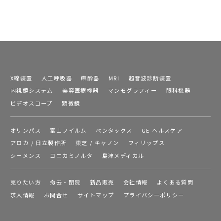
X線装置
人工呼吸器
麻酔器
MRI
超音波診断装置
内視鏡システム
美容医療機器
マンモグラフィー
眼科機器
ビデオスコープ
顕微鏡
オリンパス
富士フイルム
ペンタックス
GE ヘルスケア
アロカ / 日立製作所
東芝 / キャノン
フィリップス
シーメンス
コニカミノルタ
島津メディカル
売りたい方
撤去・閉院
新品販売
会社情報
よくある質問
求人情報
お問合せ
サイトマップ
プライバシーポリシー