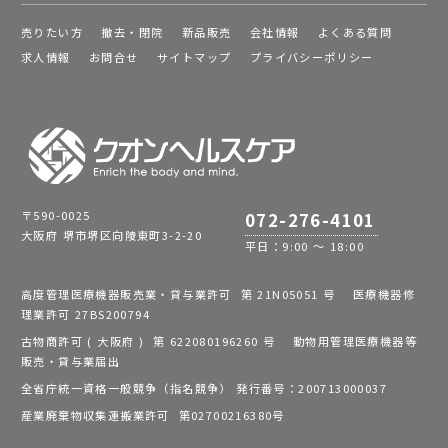
売りたい方
撤去・閉院
新品販売
会社情報
よくある質問
求人情報
お問合せ
サイトマップ
プライバシーポリシー
〒590-0025
072-276-4101
大阪府 堺市堺区向陵東町3-2-20
平日：9:00 ～ 18:00
高度管理医療機器販売業・貸与業許可 第 21N05051 号 医療機器修
理業許可 27BS200794
古物商許可 ( 大阪府 ) 第 622080196260 号 動物用管理医療機器等
販売・貸与業届出
全省庁統一資格一般競争（指名競争） 発行番号：200713000037
産業廃棄物収集運搬業許可 第02700216380号