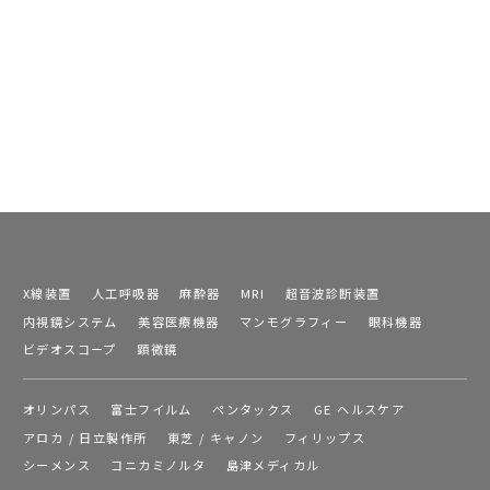
X線装置
人工呼吸器
麻酔器
MRI
超音波診断装置
内視鏡システム
美容医療機器
マンモグラフィー
眼科機器
ビデオスコープ
顕微鏡
オリンパス
富士フイルム
ペンタックス
GE ヘルスケア
アロカ / 日立製作所
東芝 / キャノン
フィリップス
シーメンス
コニカミノルタ
島津メディカル