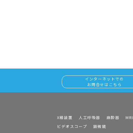
インターネットでの
お問合せはこちら
X線装置
人工呼吸器
麻酔器
MR
ビデオスコープ
顕微鏡