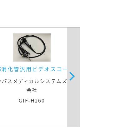
部消化管汎用ビデオスコープ
上部消化管用細径
ンパスメディカルシステムズ株式
富士フイルム
会社
EG-840
GIF-H260