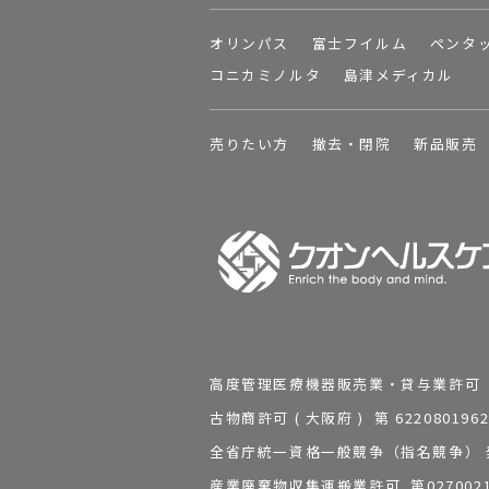
オリンパス
富士フイルム
ペンタ
コニカミノルタ
島津メディカル
売りたい方
撤去・閉院
新品販売
高度管理医療機器販売業・貸与業許可 第 2
古物商許可 ( 大阪府 ) 第 62208
全省庁統一資格一般競争（指名競争） 発行
産業廃棄物収集運搬業許可 第0270021