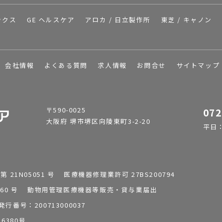
ックス
GE ヘルスケア
アロカ / 日立製作所
東芝 / キャノン
会社情報
よくある質問
求人情報
お問合せ
サイトマップ
〒590-0025
072
大阪府 堺市堺区向陵東町3-2-20
平日：9
1N05051 号 医療機器修理業許可 27BS200794
0196260 号 動物用管理医療機器等販売・貸与業届出
番号：200713000037
6380号