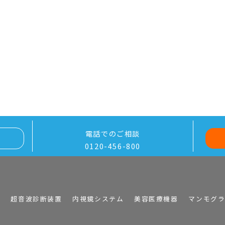
電話でのご相談
0120-456-800
I
超音波診断装置
内視鏡システム
美容医療機器
マンモグ