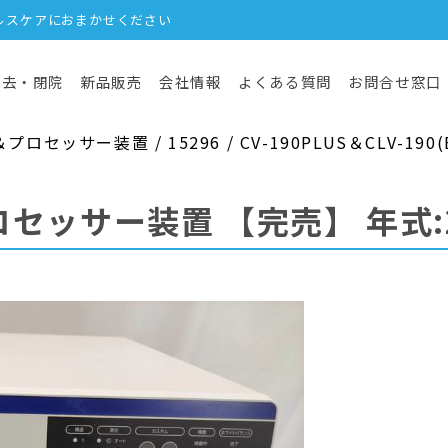
ルスケアにおまかせください
撤去・閉院
新品販売
会社情報
よくある質問
お問合せ窓口
ッサー装置 / 15296 / CV-190PLUS＆CLV-190(EV
ロセッサー装置
【完売】
年式: