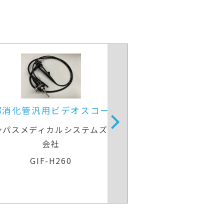
部消化管汎用ビデオスコープ
上部消化管用細径
ンパスメディカルシステムズ株式
富士フイルム
会社
EG-840
GIF-H260