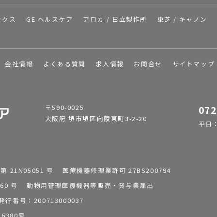
ックス
GE ヘルスケア
アロカ / 日立製作所
東芝 / キャノン
会社情報
よくある質問
求人情報
お問合せ
サイトマップ
〒590-0025
072
大阪府 堺市堺区向陵東町3-2-20
平日：9
1N05051 号 医療機器修理業許可 27BS200794
0196260 号 動物用管理医療機器等販売・貸与業届出
番号：200713000037
6380号