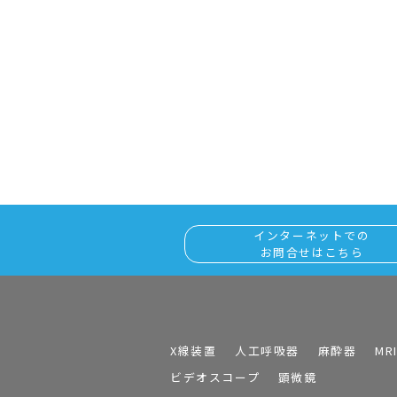
インターネットでの
お問合せはこちら
X線装置
人工呼吸器
麻酔器
MR
ビデオスコープ
顕微鏡