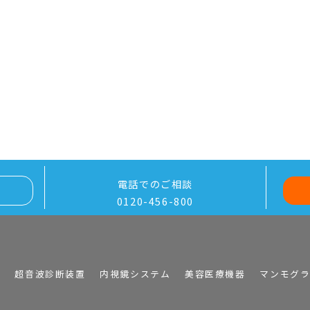
電話でのご相談
0120-456-800
I
超音波診断装置
内視鏡システム
美容医療機器
マンモグ