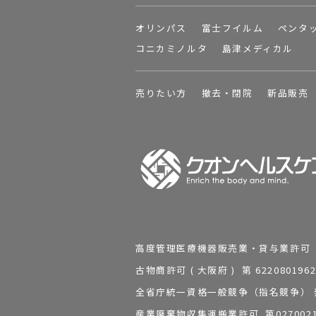
オリンパス
富士フイルム
ペンタ
コニカミノルタ
島津メディカル
売りたい方
撤去・閉院
新品販売
高度管理医療機器販売業・貸与業許可 第 2
古物商許可 ( 大阪府 ) 第 62208
全省庁統一資格一般競争（指名競争） 発行
産業廃棄物収集運搬業許可 第0270021