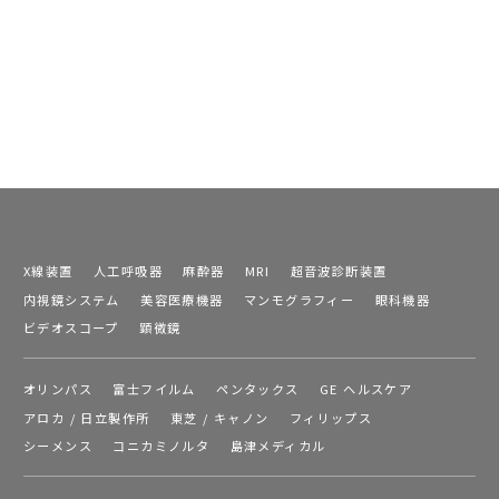
X線装置
人工呼吸器
麻酔器
MRI
超音波診断装置
内視鏡システム
美容医療機器
マンモグラフィー
眼科機器
ビデオスコープ
顕微鏡
オリンパス
富士フイルム
ペンタックス
GE ヘルスケア
アロカ / 日立製作所
東芝 / キャノン
フィリップス
シーメンス
コニカミノルタ
島津メディカル