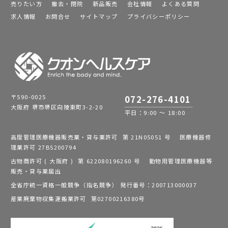
売りたい方
撤去・閉院
新品販売
会社情報
よくある質問
求人情報
お問合せ
サイトマップ
プライバシーポリシー
〒590-0025
072-276-4101
大阪府 堺市堺区向陵東町3-2-20
平日：9:00 ～ 18:00
高度管理医療機器販売業・貸与業許可 第 21N05051 号 医療機器修
理業許可 27BS200794
古物商許可 ( 大阪府 ) 第 622080196260 号 動物用管理医療機器等
販売・貸与業届出
全省庁統一資格一般競争（指名競争） 発行番号：200713000037
産業廃棄物収集運搬業許可 第02700216380号