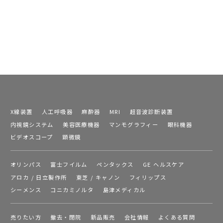
X線装置
人工呼吸器
麻酔器
MRI
超音波診断装置
内視鏡システム
美容医療機器
マンモグラフィー
眼科機器
ビデオスコープ
顕微鏡
オリンパス
富士フイルム
ペンタックス
GE ヘルスケア
アロカ / 日立製作所
東芝 / キャノン
フィリップス
シーメンス
コニカミノルタ
島津メディカル
売りたい方
撤去・閉院
新品販売
会社情報
よくある質問