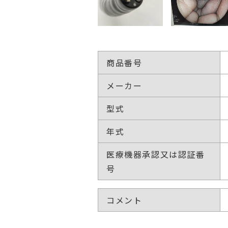
商品番号
メーカー
型式
年式
医療機器承認又は認証番
号
コメント