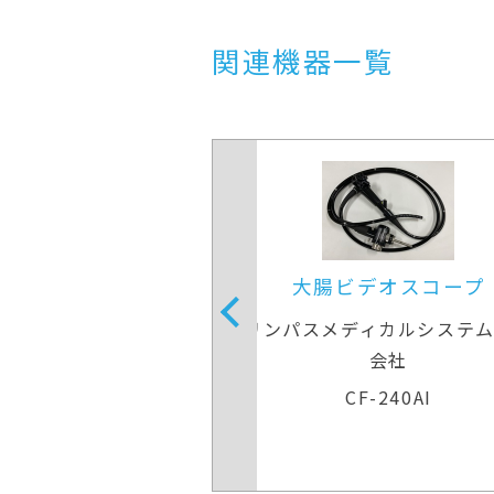
関連機器一覧
大腸ビデオスコープ
下部消化管用拡大
パスメディカルシステムズ株式
富士フイルムメ
会社
EC-L600Z
CF-240AI