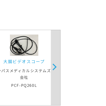
大腸ビデオスコープ
大腸
オリンパスメディカルシステムズ株式
オリンパスメ
会社
CF-H260AI
C