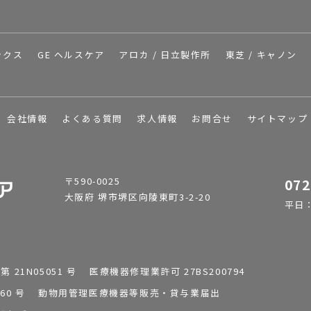
ックス
GE ヘルスケア
アロカ / 日立製作所
東芝 / キャノン
会社情報
よくある質問
求人情報
お問合せ
サイトマップ
〒590-0025
072
大阪府 堺市堺区向陵東町3-2-20
平日：9
1N05051 号 医療機器修理業許可 27BS200794
0196260 号 動物用管理医療機器等販売・貸与業届出