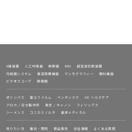
X線装置
人工呼吸器
麻酔器
MRI
超音波診断装置
内視鏡システム
美容医療機器
マンモグラフィー
眼科機器
ビデオスコープ
顕微鏡
オリンパス
富士フイルム
ペンタックス
GE ヘルスケア
アロカ / 日立製作所
東芝 / キャノン
フィリップス
シーメンス
コニカミノルタ
島津メディカル
売りたい方
撤去・閉院
新品販売
会社情報
よくある質問