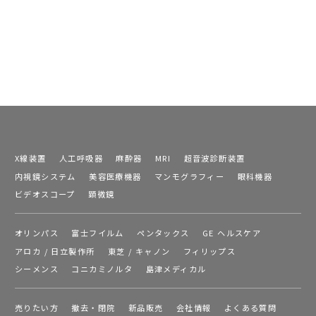
X線装置
人工呼吸器
麻酔器
MRI
超音波診断装置
内視鏡システム
美容医療機器
マンモグラフィー
眼科機器
ビデオスコープ
顕微鏡
オリンパス
富士フイルム
ペンタックス
GE ヘルスケア
アロカ / 日立製作所
東芝 / キャノン
フィリップス
シーメンス
コニカミノルタ
島津メディカル
売りたい方
撤去・閉院
新品販売
会社情報
よくある質問