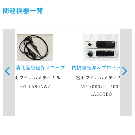
関連機器一覧
上部消化管用経鼻スコープ
内視鏡光源＆プロセッサー
装置
富士フイルムメディカル
富士フイルムメディカル
EG-L580NW7
VP-7000/LL-7000
LASEREO