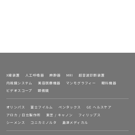
X線装置
人工呼吸器
麻酔器
MRI
超音波診断装置
内視鏡システム
美容医療機器
マンモグラフィー
眼科機器
ビデオスコープ
顕微鏡
オリンパス
富士フイルム
ペンタックス
GE ヘルスケア
アロカ / 日立製作所
東芝 / キャノン
フィリップス
シーメンス
コニカミノルタ
島津メディカル