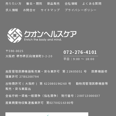
売りたい方
撤去・閉院
新品販売
会社情報
よくある質問
求人情報
お問合せ
サイトマップ
プライバシーポリシー
〒590-0025
072-276-4101
大阪府 堺市堺区向陵東町3-2-20
平日：9:00 ～ 18:00
高度管理医療機器販売業・貸与業許可 第 21N05051 号 医療機器修
理業許可 27BS200794
古物商許可 ( 大阪府 ) 第 622080196260 号 動物用管理医療機器等
販売・貸与業届出
全省庁統一資格一般競争（指名競争） 発行番号：200713000037
産業廃棄物収集運搬業許可 第02700216380号