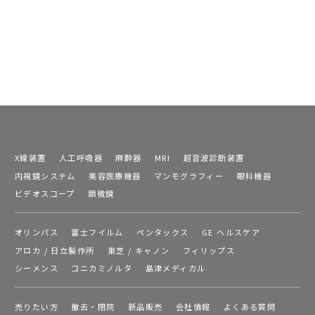
X線装置
人工呼吸器
麻酔器
MRI
超音波診断装置
内視鏡システム
美容医療機器
マンモグラフィー
眼科機器
ビデオスコープ
顕微鏡
オリンパス
富士フイルム
ペンタックス
GE ヘルスケア
アロカ / 日立製作所
東芝 / キャノン
フィリップス
シーメンス
コニカミノルタ
島津メディカル
売りたい方
撤去・閉院
新品販売
会社情報
よくある質問