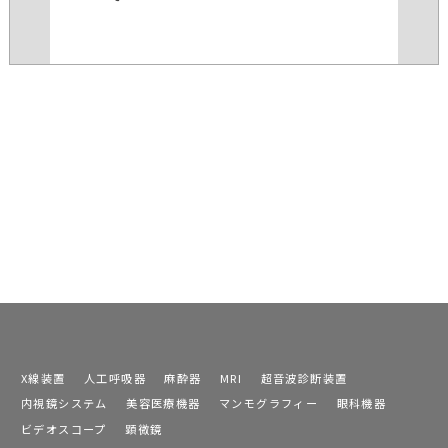
X線装置
人工呼吸器
麻酔器
MRI
超音波診断装置
内視鏡システム
美容医療機器
マンモグラフィー
眼科機器
ビデオスコープ
顕微鏡