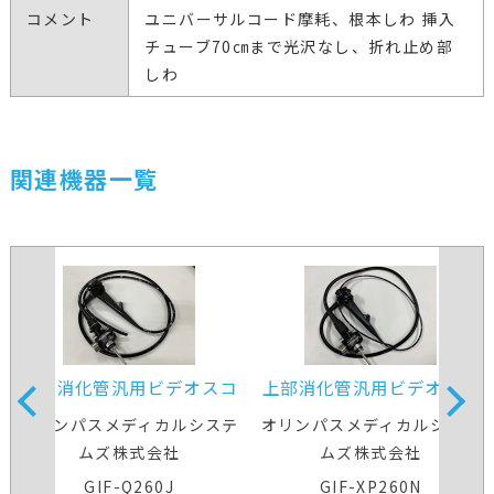
コメント
ユニバーサルコード摩耗、根本しわ 挿入
チューブ70㎝まで光沢なし、折れ止め部
しわ
関連機器一覧
上部消化管汎用ビデオスコ
上部消化管汎用ビデオスコ
ープ
ープ(径鼻対応)
オリンパスメディカルシステ
オリンパスメディカルシステ
ムズ株式会社
ムズ株式会社
GIF-Q260J
GIF-XP260N