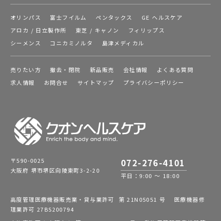
オリンパス
富士フイルム
ペンタックス
GE ヘルスケア
アロカ / 日立製作所
東芝 / キャノン
フィリップス
シーメンス
コニカミノルタ
島津メディカル
売りたい方
撤去・閉院
新品販売
会社情報
よくある質問
求人情報
お問合せ
サイトマップ
プライバシーポリシー
〒590-0025
072-276-4101
大阪府 堺市堺区向陵東町3-2-20
平日：9:00 ～ 18:00
高度管理医療機器販売業・貸与業許可 第 21N05051 号 医療機器修
理業許可 27BS200794