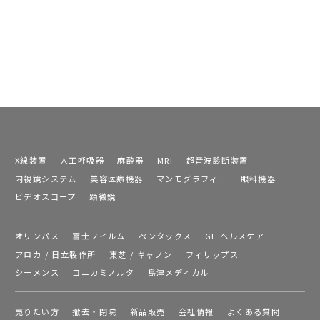
X線装置
人工呼吸器
麻酔器
MRI
超音波診断装置
内視鏡システム
美容医療機器
マンモグラフィー
眼科機器
ビデオスコープ
顕微鏡
オリンパス
富士フイルム
ペンタックス
GE ヘルスケア
アロカ / 日立製作所
東芝 / キャノン
フィリップス
シーメンス
コニカミノルタ
島津メディカル
売りたい方
撤去・閉院
新品販売
会社情報
よくある質問