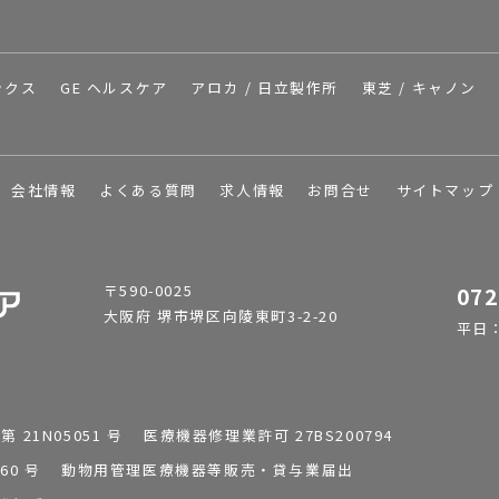
ックス
GE ヘルスケア
アロカ / 日立製作所
東芝 / キャノン
会社情報
よくある質問
求人情報
お問合せ
サイトマップ
〒590-0025
072
大阪府 堺市堺区向陵東町3-2-20
平日：9
1N05051 号 医療機器修理業許可 27BS200794
0196260 号 動物用管理医療機器等販売・貸与業届出