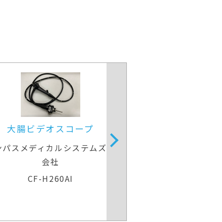
大腸ビデオスコープ
大腸
オリンパスメディカルシステムズ株式
オリンパスメ
会社
CF-H290I
PC