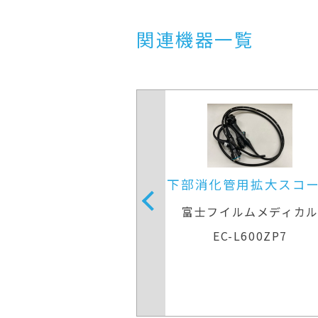
関連機器一覧
部消化管用拡大スコープ
大腸ビデオス
富士フイルムメディカル
オリンパスメディカル
会社
EC-L600ZP7
PCF-PQ26