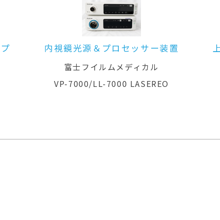
ー装置
上部消化管用経鼻スコープ
内
ル
富士フイルムメディカル
REO
EG-L580NW7