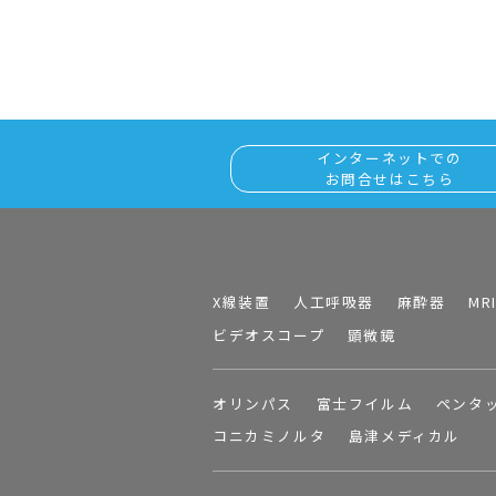
インターネットでの
お問合せはこちら
X線装置
人工呼吸器
麻酔器
MR
ビデオスコープ
顕微鏡
オリンパス
富士フイルム
ペンタ
コニカミノルタ
島津メディカル