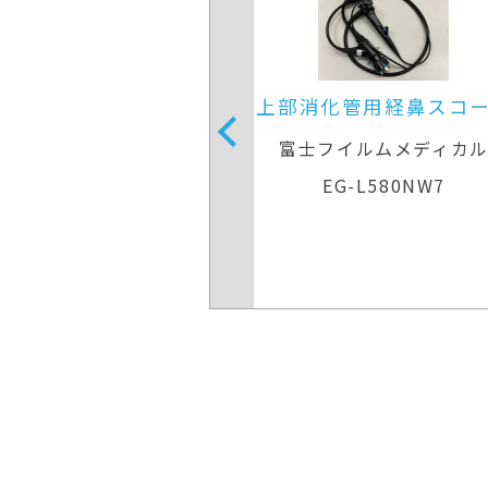
管用経鼻スコープ
内視鏡光源＆プロセッサ
イルムメディカル
富士フイルムメディカ
-L580NW7
VP-7000/LL-7000 LASE