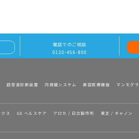
電話でのご相談
0120-456-800
I
超音波診断装置
内視鏡システム
美容医療機器
マンモグ
ックス
GE ヘルスケア
アロカ / 日立製作所
東芝 / キャノン