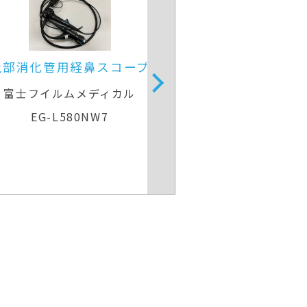
視鏡光源一体型プロセッサ
内視鏡光源＆プロ
ペンタックス
富士フイルム
EPK-i
VP-7000＆BL-7000(