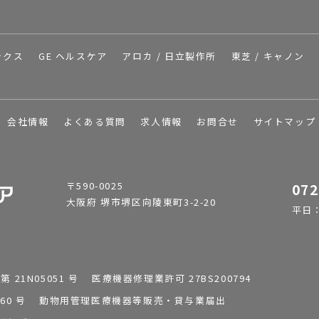
ックス
GE ヘルスケア
アロカ / 日立製作所
東芝 / キャノン
会社情報
よくある質問
求人情報
お問合せ
サイトマップ
〒590-0025
072
大阪府 堺市堺区向陵東町3-2-20
平日：9
1N05051 号 医療機器修理業許可 27BS200794
0196260 号 動物用管理医療機器等販売・貸与業届出