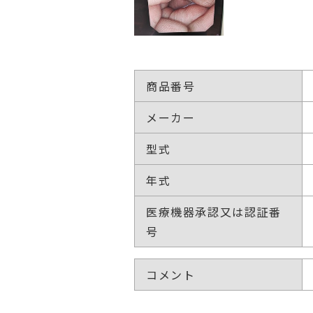
商品番号
メーカー
型式
年式
医療機器承認又は認証番
号
コメント