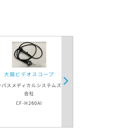
大腸ビデオスコープ
大腸ビデ
リンパスメディカルシステムズ株式
オリンパスメディカ
会社
会
CF-H290I
PCF-H