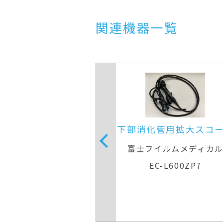
関連機器一覧
化管用拡大スコープ
大腸ビデオスコー
フイルムメディカル
オリンパスメディカルシステ
会社
EC-L600ZP7
PCF-PQ260L