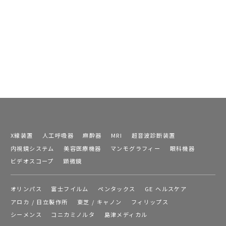
X線装置
人工呼吸器
麻酔器
MRI
超音波診断装置
内視鏡システム
美容医療機器
マンモグラフィー
眼科機器
ビデオスコープ
顕微鏡
オリンパス
富士フイルム
ペンタックス
GE ヘルスケア
アロカ / 日立製作所
東芝 / キャノン
フィリップス
シーメンス
コニカミノルタ
島津メディカル