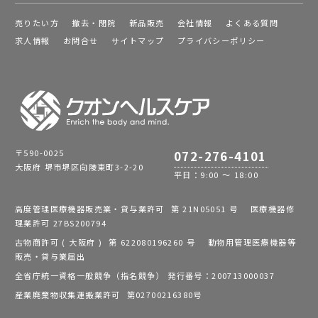
売りたい方
撤去・閉院
新品販売
会社情報
よくある質問
求人情報
お問合せ
サイトマップ
プライバシーポリシー
〒590-0025
072-276-4101
大阪府 堺市堺区向陵東町3-2-20
平日：9:00 ～ 18:00
高度管理医療機器販売業・貸与業許可 第 21N05051 号 医療機器修
理業許可 27BS200794
古物商許可 ( 大阪府 ) 第 622080196260 号 動物用管理医療機器等
販売・貸与業届出
全省庁統一資格一般競争（指名競争） 発行番号：200713000037
産業廃棄物収集運搬業許可 第02700216380号