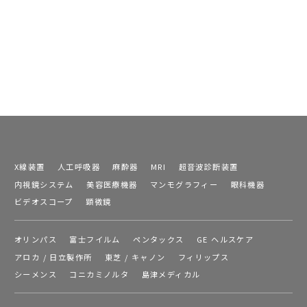
X線装置
人工呼吸器
麻酔器
MRI
超音波診断装置
内視鏡システム
美容医療機器
マンモグラフィー
眼科機器
ビデオスコープ
顕微鏡
オリンパス
富士フイルム
ペンタックス
GE ヘルスケア
アロカ / 日立製作所
東芝 / キャノン
フィリップス
シーメンス
コニカミノルタ
島津メディカル