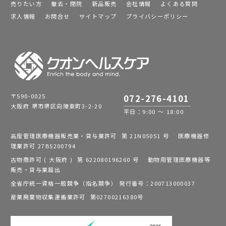
売りたい方
撤去・閉院
新品販売
会社情報
よくある質問
求人情報
お問合せ
サイトマップ
プライバシーポリシー
〒590-0025
072-276-4101
大阪府 堺市堺区向陵東町3-2-20
平日：9:00 ～ 18:00
高度管理医療機器販売業・貸与業許可 第 21N05051 号 医療機器修
理業許可 27BS200794
古物商許可 ( 大阪府 ) 第 622080196260 号 動物用管理医療機器等
販売・貸与業届出
全省庁統一資格一般競争（指名競争） 発行番号：200713000037
産業廃棄物収集運搬業許可 第02700216380号