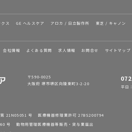
ックス
GE ヘルスケア
アロカ / 日立製作所
東芝 / キャノン
会社情報
よくある質問
求人情報
お問合せ
サイトマップ
〒590-0025
072
大阪府 堺市堺区向陵東町3-2-20
平日：9
1N05051 号 医療機器修理業許可 27BS200794
0196260 号 動物用管理医療機器等販売・貸与業届出