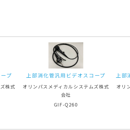
オスコープ
上部消化管汎用ビデオスコープ(径
鼻対応)
ステムズ株式
オリンパスメディカルシステムズ株式
会社
GIF-XP260N