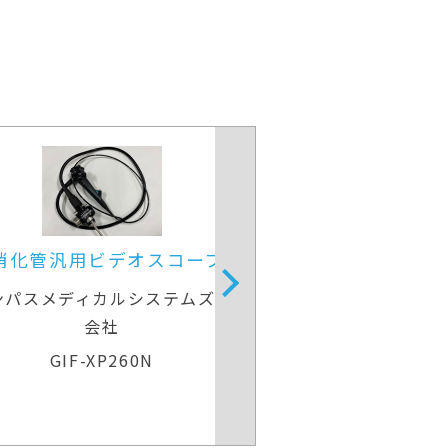
上部消化管汎用ビデオスコープ
上部消化管汎
オリンパスメディカルシステムズ株式
オリンパスメデ
会社
GIF-H260
GIF