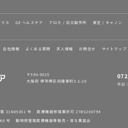
ックス
GE ヘルスケア
アロカ / 日立製作所
東芝 / キャノン
会社情報
よくある質問
求人情報
お問合せ
サイトマップ
〒590-0025
072
大阪府 堺市堺区向陵東町3-2-20
平日：9
1N05051 号 医療機器修理業許可 27BS200794
0196260 号 動物用管理医療機器等販売・貸与業届出