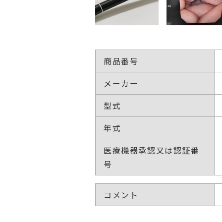
商品番号
メーカー
型式
年式
医療機器承認又は認証番
号
コメント