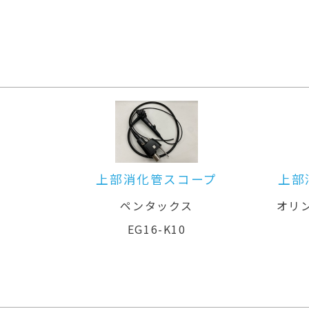
コープ
上部消化管用汎用ビデオスコープ
ス
オリンパスメディカルシステムズ株式
会社
0
GIF-XZ1200