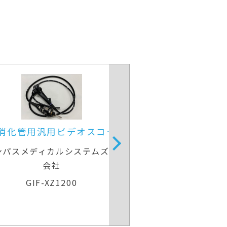
上部消化管用経鼻スコープ
上部消化管
富士フイルムメディカル
オリンパスメ
EG-840N
G