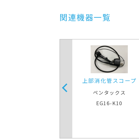
関連機器一覧
上部消化管スコープ
上部消化管ス
ペンタックス
ペンタック
EG16-K10
EG16-K1