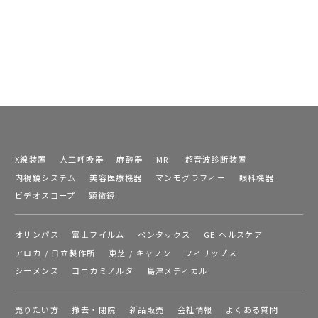
X線装置
人工呼吸器
麻酔器
MRI
超音波診断装置
内視鏡システム
美容医療機器
マンモグラフィー
眼科機器
ビデオスコープ
顕微鏡
オリンパス
富士フイルム
ペンタックス
GE ヘルスケア
アロカ / 日立製作所
東芝 / キャノン
フィリップス
シーメンス
コニカミノルタ
島津メディカル
売りたい方
撤去・閉院
新品販売
会社情報
よくある質問