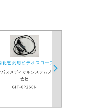
上部消化管汎用ビデオスコープ
上部消化管汎
オリンパスメディカルシステムズ株式
オリンパスメデ
会社
GIF-H260
GIF