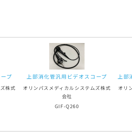
オスコープ
上部消化管汎用ビデオスコープ(径
鼻対応)
ステムズ株式
オリンパスメディカルシステムズ株式
会社
GIF-XP260N