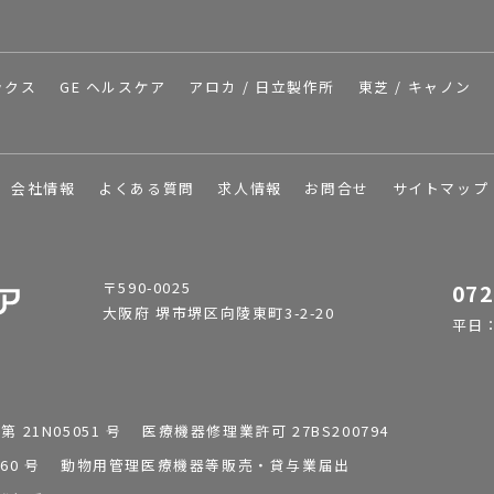
ックス
GE ヘルスケア
アロカ / 日立製作所
東芝 / キャノン
会社情報
よくある質問
求人情報
お問合せ
サイトマップ
〒590-0025
072
大阪府 堺市堺区向陵東町3-2-20
平日：9
1N05051 号 医療機器修理業許可 27BS200794
0196260 号 動物用管理医療機器等販売・貸与業届出