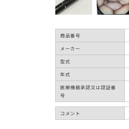
商品番号
メーカー
型式
年式
医療機器承認又は認証番
号
コメント