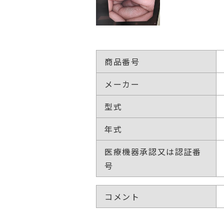
商品番号
メーカー
型式
年式
医療機器承認又は認証番
号
コメント