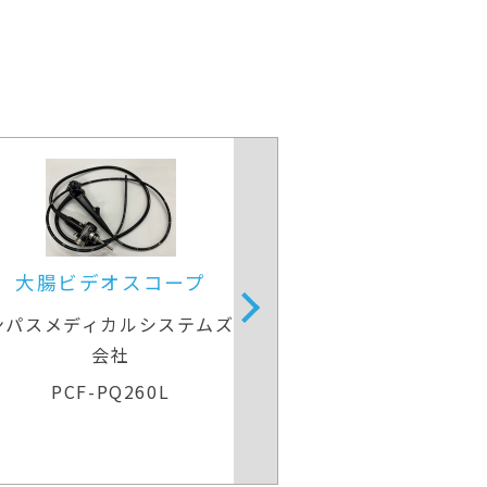
大腸ビデオスコープ
大腸
オリンパスメディカルシステムズ株式
オリンパスメ
会社
CF-H260AI
C