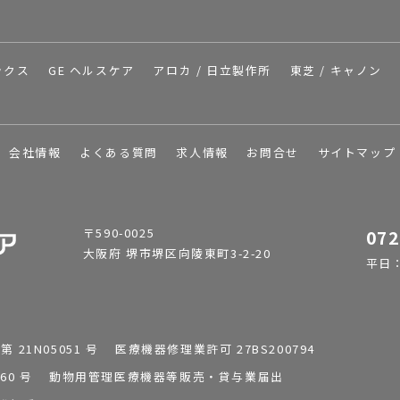
ックス
GE ヘルスケア
アロカ / 日立製作所
東芝 / キャノン
会社情報
よくある質問
求人情報
お問合せ
サイトマップ
〒590-0025
072
大阪府 堺市堺区向陵東町3-2-20
平日：9
1N05051 号 医療機器修理業許可 27BS200794
0196260 号 動物用管理医療機器等販売・貸与業届出