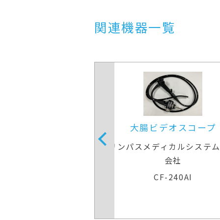
関連機器一覧
大腸ビデオスコープ
下部消化管用拡大
パスメディカルシステムズ株式
富士フイルムメ
会社
EC-L600Z
CF-240AI