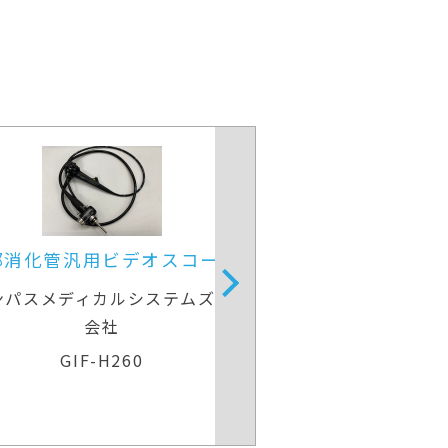
部消化管汎用ビデオスコープ
上部消化管用経
ンパスメディカルシステムズ株式
富士フイルム
会社
EG-580
GIF-H260