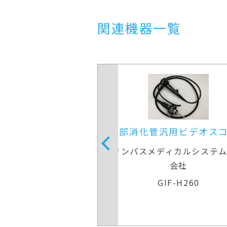
関連機器一覧
汎用ビデオスコープ
上部消化管汎用ビデオス
ディカルシステムズ株式
オリンパスメディカルシステ
会社
会社
IF-H260
GIF-H260