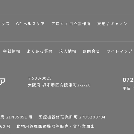
ックス
GE ヘルスケア
アロカ / 日立製作所
東芝 / キャノン
会社情報
よくある質問
求人情報
お問合せ
サイトマップ
〒590-0025
072
大阪府 堺市堺区向陵東町3-2-20
平日：9
1N05051 号 医療機器修理業許可 27BS200794
0196260 号 動物用管理医療機器等販売・貸与業届出