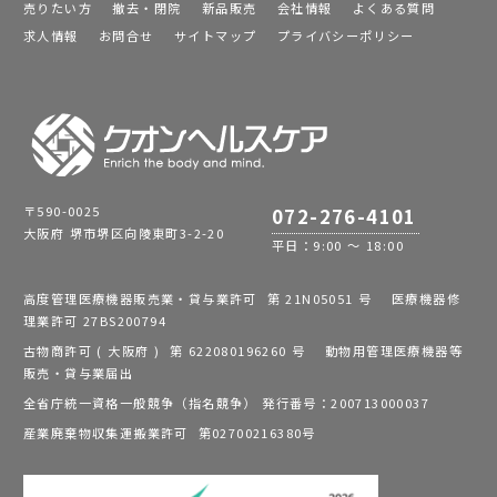
売りたい方
撤去・閉院
新品販売
会社情報
よくある質問
求人情報
お問合せ
サイトマップ
プライバシーポリシー
〒590-0025
072-276-4101
大阪府 堺市堺区向陵東町3-2-20
平日：9:00 ～ 18:00
高度管理医療機器販売業・貸与業許可 第 21N05051 号 医療機器修
理業許可 27BS200794
古物商許可 ( 大阪府 ) 第 622080196260 号 動物用管理医療機器等
販売・貸与業届出
全省庁統一資格一般競争（指名競争） 発行番号：200713000037
産業廃棄物収集運搬業許可 第02700216380号