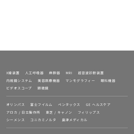
X線装置
人工呼吸器
麻酔器
MRI
超音波診断装置
内視鏡システム
美容医療機器
マンモグラフィー
眼科機器
ビデオスコープ
顕微鏡
オリンパス
富士フイルム
ペンタックス
GE ヘルスケア
アロカ / 日立製作所
東芝 / キャノン
フィリップス
シーメンス
コニカミノルタ
島津メディカル