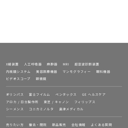
X線装置
人工呼吸器
麻酔器
MRI
超音波診断装置
内視鏡システム
美容医療機器
マンモグラフィー
眼科機器
ビデオスコープ
顕微鏡
オリンパス
富士フイルム
ペンタックス
GE ヘルスケア
アロカ / 日立製作所
東芝 / キャノン
フィリップス
シーメンス
コニカミノルタ
島津メディカル
売りたい方
撤去・閉院
新品販売
会社情報
よくある質問